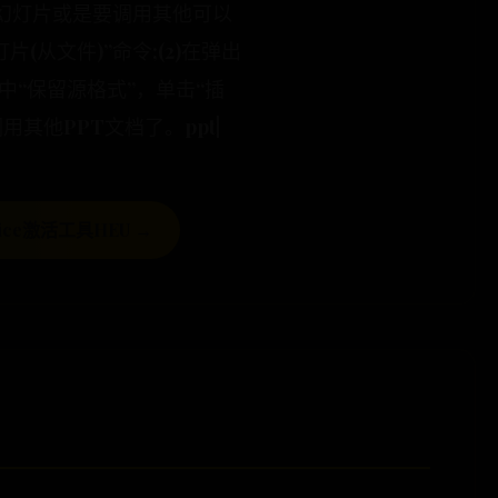
幻灯片或是要调用其他可以
(从文件)”命令;(2)在弹出
中“保留源格式”，单击“插
其他PPT文档了。ppt|
ffice激活工具HEU →