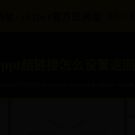
地址-365bet官方亚洲版
首页
新
ppt超链接怎么设置返回
️ 365bet体育投注地址
📅 2025-08-23 11:01:35
👤 admin
👀 8936
❤️