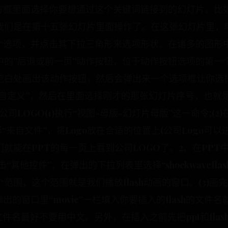
方框里面选择你要想通过这个关键词链接到的幻灯片。比如
我们是在第十五张幻灯片里面操作了。在这张幻灯片里，单
状“选项，并点击其下拉三角形来选项形状。在诸多的图形
中的”后退或前一页”动作按钮，位于动作按钮选项的第一
空白处画出该动作按钮，然后会弹出来一个选项框让你选
“自定义”，然后在里面选择刚才的那张幻灯片序号，也就
司LOGO(1)执行“视图-母版-幻灯片母版”这一命令;(2
“来自文件”，将Logo放在合适的位置上(公司Logo可以进
能在PPT的每一页上看到公司LOGO了。2、在PPT中插入f
“其他控件”，在弹出的下拉列表里选择“shockwaveflasho
范围，这个范围就是我们播放flash动画的窗口。(3)
出的窗口里“movie”一栏填入你要插入的flash的文件
的，文件名最好不要用中文。另外，在插入之前先把ppt和fla