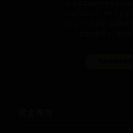
快速调用其他PPT在进行
利用的幻灯片，那怎么才能快速
的“幻灯片搜索器”话框中单
入”，如果需要插入列表中所
← 驾驶经验|经营
黄金推荐