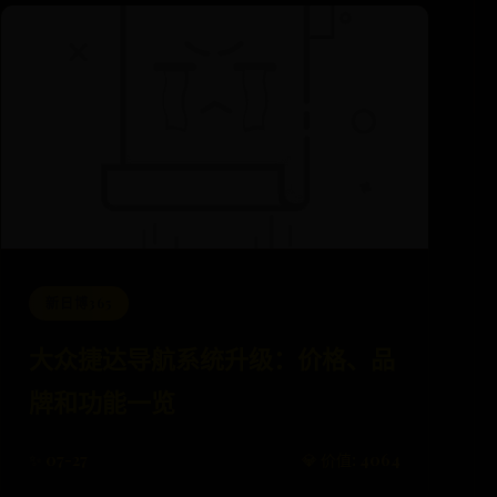
新日博365
大众捷达导航系统升级：价格、品
牌和功能一览
✨ 07-27
💎 价值: 4064