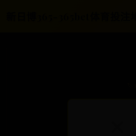
新日博365-365bet体育投注
🏷