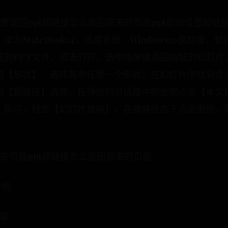
置返回ppt超链接怎么返回原来的页面ppt如何设置超链
ateBook14，适用系统：Windows10家庭版，软件版本
钮的PPT文件，双击打开，选中用来做返回按钮的幻灯片
的【形状】，选择其中任意一个形状，在幻灯片中找到合
的【超链接】选项，在弹出的对话框中的左侧点击【本文
】即可，轻击【幻灯片放映】，在放映状态下点击图形，
来的页面ppt超链接怎么返回原来的页面
件败
内容，