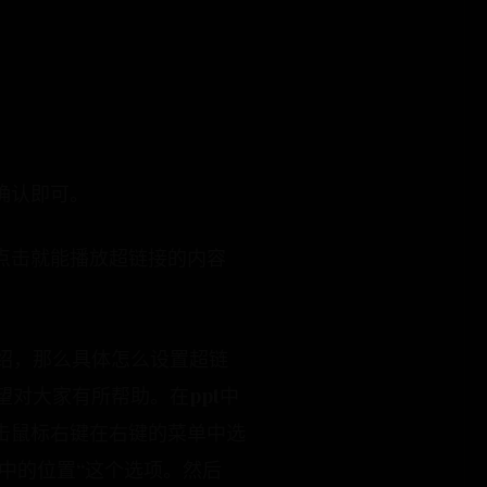
确认即可。
点击就能播放超链接的内容
介绍，那么具体怎么设置超链
望对大家有所帮助。在ppt中
击鼠标右键在右键的菜单中选
中的位置“这个选项。然后