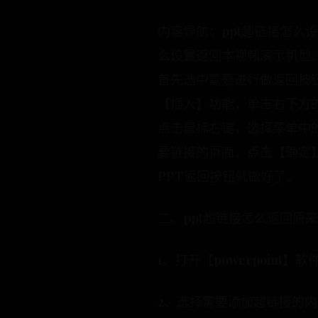
内容导航：ppt超链接怎么设
么设置返回本视频演示机型：华为M
首先选中需要进行做返回按
【插入】功能，单击右下方
点击鼠标右键，选择菜单中
要链接的页面，点击【确定
PPT返回按钮就做好了。
二、ppt超链接怎么返回原
1、打开【powerpoint】软
2、选择需要添加超链接的