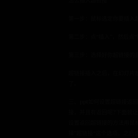
怎么插入超链接
第一步：鼠标选定你要插入
第二步：点“插入”，然后点“
第三步：选择好你超链接的
超链接插入之后，在幻灯片
了。
三、ppt如何设置超链接返
接，并且有返回呢?下面就让
设置返回超链接的方法用鼠
择”超链接“这个选项。之后