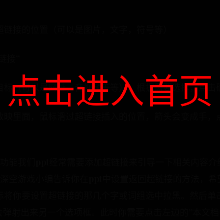
超链接的位置（可以是图片，文字，符号等）
链接”
点击进入首页
目标（可以是网址，音视频等等），根据需要选择，点击
放映里面，鼠标滑过超链接插入的位置，箭头会变成手，
回功能我们ppt经常需要添加超链接来引导一下相关内容
深空游戏小编告诉你在ppt中设置返回超链接的方法，希
标将你要设置超链接的那几个字或词组选中拉黑。然后单
会弹射出来另一个选项框。此时你需要点击左边的”本文档