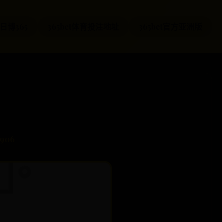
日博365
365bet体育投注地址
365bet官方亚洲版
 906