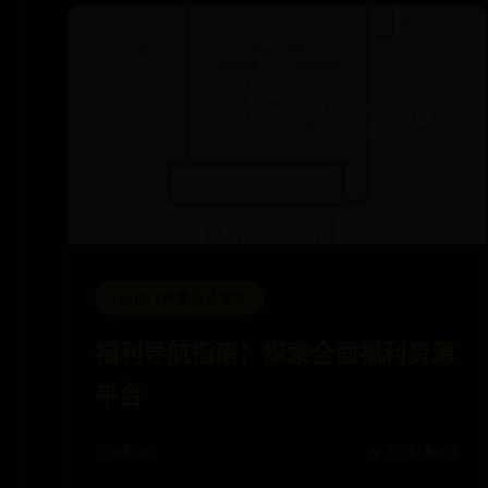
365BET体育投注地址
福利导航指南：探索全面福利资源
平台
✨ 08-03
💎 价值: 8928