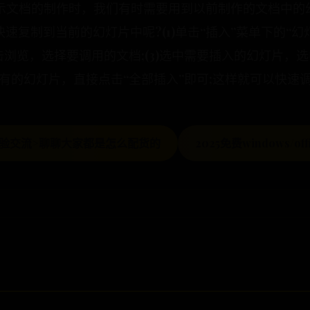
演示文档的制作时，我们有时需要用到以前制作的文档中的
复制到当前的幻灯片中呢?(1)单击“插入”菜单下的“幻灯片
击浏览，选择要调用的文档;(3)选中需要插入的幻灯片，选
有的幻灯片，直接点击“全部插入”即可;这样就可以快速调用
经验交流>聊聊大家都是怎么配货的
2025免费windows/o