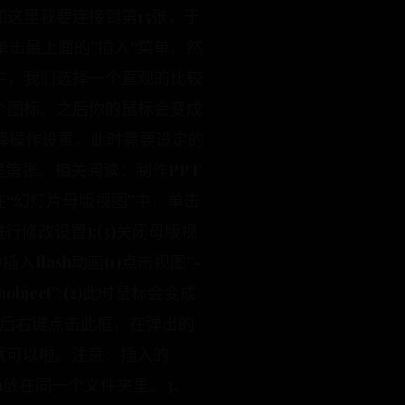
这里我要连接到第15张，于
击最上面的”插入“菜单。然
中，我们选择一个直观的比较
个图标。之后你的鼠标会变成
择操作设置。此时需要设定的
是第张。相关阅读：制作PPT
)在“幻灯片母版视图”中，单击
行修改设置);(3)关闭母版视
lash动画(1)点击视图”-
bject”;(2)此时鼠标会变成
画完后右键点击此框，在弹出的
名就可以啦。注意：插入的
sh放在同一个文件夹里。3、