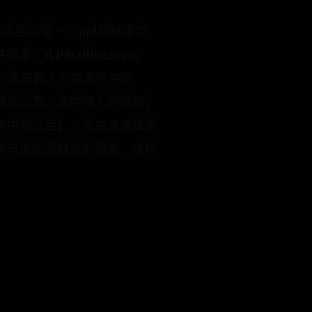
接返回功能一、ppt超链接怎
：WPSOffice2019；
，点击最上方菜单栏中的
适的位置，选中插入的图形；
档中的位置】，在右侧选择需
即可返回至链接的页面，这样