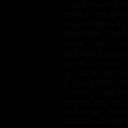
在”请选择文档中的位置“的
是就点击第十五张。接下来
后再在子菜单里面找到”形
易懂的图形形状。也就是图
一个十字。移动鼠标在文档
就是在“超链接到”这里选择
实用技巧：1、在PPT中加入公
“插入”菜单下的“图片”，选择
图，返回到普通视图后，我们就
“工具栏”-“控件工具箱”里点击
一个十字架，按住左键画一个
菜单里点击“属性”，然后在弹
flash动画需要swf格式