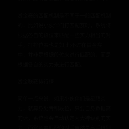
赏金赛的匹配机制是不同于一般匹配机制
的，比如说小伙伴们打匹配赛时，系统将
根据各自的段位来匹配一些实力相当的对
手，打排位赛也是如此;不过在赏金赛
中，并非是根据段位来进行匹配的，而是
根据各自的实力来进行匹配。
赏金联赛排行榜
简单一点来说，如果小伙伴们是星耀实
力，就算身处青铜段位，只要自身数据高
的话，系统也会自动认定为大神级别的实
力，而赏金赛匹配的对手自然是高手级别