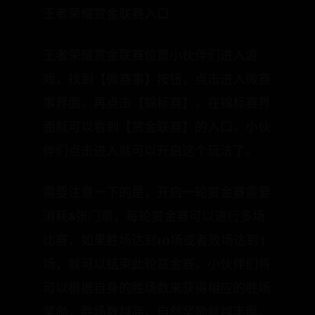
王者荣耀赏金联赛入口
王者荣耀赏金联赛位置小伙伴们进入游
戏，找到【微赛事】按钮，点击进入微赛
事界面，再点击【锦标赛】，在锦标赛界
面就可以看到【赏金联赛】的入口，小伙
伴们点击进入就可以开启这个玩法了。
需要注意一下的是，开启一轮赏金赛需要
消耗8张门票，每轮赏金赛可以进行多场
比赛，如果胜场达到10场或者败场达到3
场，就可以结束此轮赏金赛。小伙伴们将
可以根据自身的胜场数来获得相应的胜场
奖励，胜场数越高，自然奖励就越丰厚。