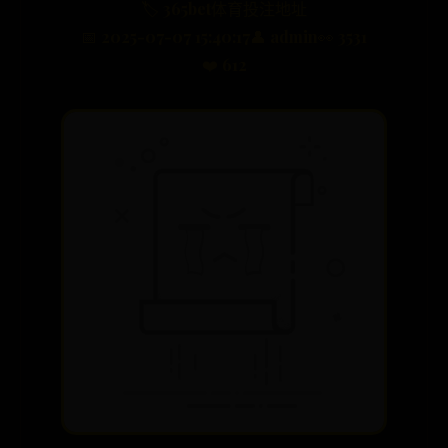
🏷️ 365bet体育投注地址
📅 2025-07-07 15:40:17
👤 admin
👀 3531
❤️ 612