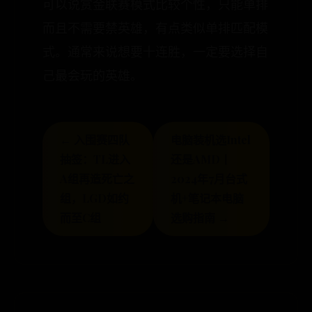
可以说赏金联赛模式比较个性，只能单排
而且不需要禁英雄，有点类似单排匹配模
式。通常来说想要十连胜，一定要选择自
己最会玩的英雄。
← 入围赛四队
电脑装机选Intel
抽签：TL进入
还是AMD丨
A组再造死亡之
2024年7月台式
组，LGD如约
机+笔记本电脑
而至C组
选购指南 →