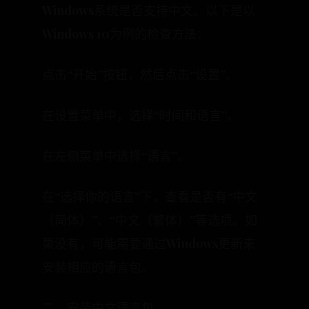
Windows系统是否支持中文。以下是以
Windows 10为例的检查方法：
点击“开始”按钮，然后点击“设置”。
在设置菜单中，选择“时间和语言”。
在左侧菜单中选择“语言”。
在“选择你的语言”下，查看是否有“中文
（简体）”、“中文（繁体）”等选项。如
果没有，可能需要通过Windows更新来
安装相应的语言包。
二、安装中文语言包