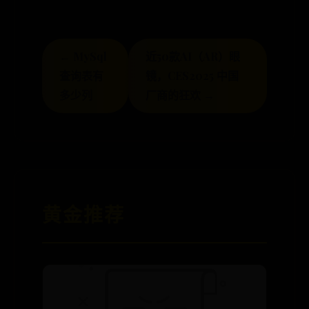
← MySql
近50款AI（AR）眼
查询表有
镜，CES2025 中国
多少列
厂商的狂欢 →
黄金推荐