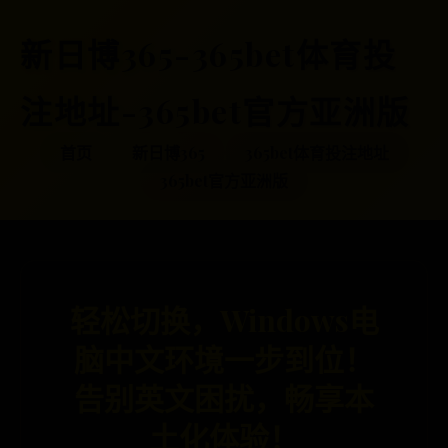
新日博365-365bet体育投
注地址-365bet官方亚洲版
首页
新日博365
365bet体育投注地址
365bet官方亚洲版
轻松切换，Windows电
脑中文环境一步到位！
告别英文困扰，畅享本
土化体验！