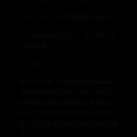
在“语言”部分，选择您需要的中文格式。
在“非Unicode语言”部分，可以调整中文
的显示效果。
六、总结
通过以上步骤，您已经成功在Windows
电脑上切换至中文环境。现在，您可以轻
松地使用中文进行各种操作，享受本土化
体验。如果您在使用过程中遇到任何问
题，可以参考本文提供的详细步骤进行解
决。