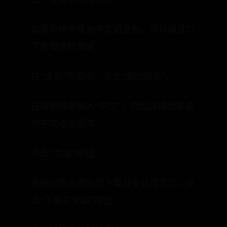
如果系统中没有中文语言包，可以通过以
下步骤进行安装：
在“语言”页面中，点击“添加语言”。
在搜索框中输入“中文”，然后选择您需要
的中文语言版本。
点击“添加”按钮。
系统可能会提示您下载并安装语言包，点
击“下载并安装”按钮。