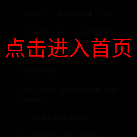
在控制面板中，找到“区域和语言”选项。
在“键盘和语言”部分，点击“更改键盘”。
点击进入首页
在“已安装的键盘”列表中，选择“中文
（简体）- 微软拼音输入法”或其他您喜
欢的中文输入法。
点击“选项”按钮，根据需要设置输入法的
热键和布局。
五、检查并调整中文显示设置
在“区域和语言”页面中，选择“格式”。