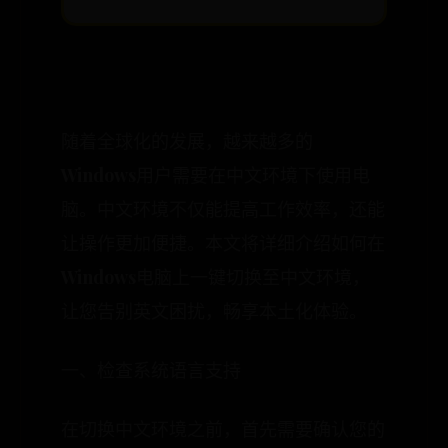
随着全球化的发展，越来越多的
Windows用户需要在中文环境下使用电
脑。中文环境不仅能提高工作效率，还能
让操作更加便捷。本文将详细介绍如何在
Windows电脑上一键切换至中文环境，
让您告别英文困扰，畅享本土化体验。
一、检查系统语言支持
在切换中文环境之前，首先需要确认您的