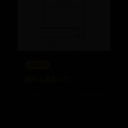
新日博365
拨的五笔怎么打?
✨ 06-27
💎 价值: 5585