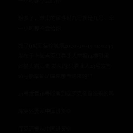
一小时都不会给你
想多了，苹果的尿性说几号就是几号，早
一小时都不会给你
亮了(18)回复徐贼烦2020-10-15 01:01:45
发布于上海点灭只看此人举报14楼引用
@猫头猫头鹰 发表的:只看此人23号发售
16号能拿到是库克亲自送来的吗
23号发售16号能拿到是库克亲自送来的吗
库克还要从中国进货🐶
库克还要从中国进货🐶