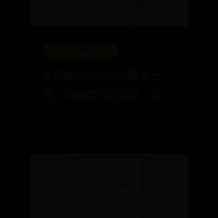
365BET体育投注地址
本田佛沙Forza125欧洲上
市，5499欧元的定价，老外
直呼便宜！
✨ 06-28
💎 价值: 6785