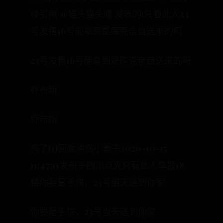
楼引用 @猫头猫头鹰 发表的:只看此人23
号发售16号能拿到是库克亲自送来的吗
23号发售16号能拿到是库克亲自送来的吗
乔布斯
乔布斯
亮了(1)回复津岛小善子2020-10-15
11:47:11发布于四川点灭只看此人举报18
楼你要是手快，23号当天送到你家
你要是手快，23号当天送到你家