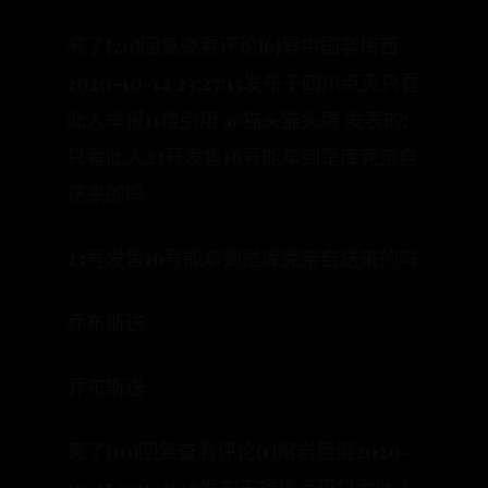
亮了(20)回复查看评论(6)辱中国者梅西
2020-10-14 23:27:15发布于四川点灭只看
此人举报11楼引用 @猫头猫头鹰 发表的:
只看此人23号发售16号能拿到是库克亲自
送来的吗
23号发售16号能拿到是库克亲自送来的吗
乔布斯送
乔布斯送
亮了(10)回复查看评论(1)熔岩巨混2020-