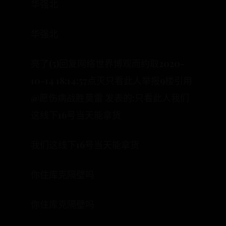
华强北
华强北
亮了(5)回复网络世界博观而约取2020-
10-14 18:14:57点灭只看此人举报9楼引用
@愿伤病战胜莫雷 发表的:只看此人我们
这线下16号当天能拿货
我们这线下16号当天能拿货
你住库克隔壁吗
你住库克隔壁吗