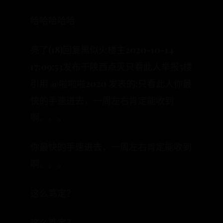
哈哈哈哈哈
亮了(18)回复黒似火楼主2020-10-14
17:09:53发布于陕西点灭只看此人举报5楼
引用 @啦啦啦2020 发表的:只看此人你最
快的手速进去，一周左右肯定能收到
啊。。。
你最快的手速进去，一周左右肯定能收到
啊。。。
这么笃定？
这么笃定？