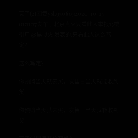
亮了(2)回复ysk9506032020-10-15
01:11:17发布于北京点灭只看此人举报15楼
引用 @黒似火 发表的:只看此人这么笃
定？
这么笃定？
你预购当天就去买，发售日当天就能收到
货
你预购当天就去买，发售日当天就能收到
货