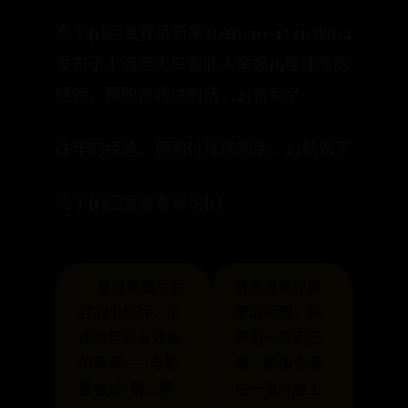
亮了(1)回复我是新来2020-10-15 11:58:04
发布于上海点灭只看此人举报19楼往年的
经验，预购付钱快的话。23就到了
往年的经验，预购付钱快的话。23就到了
亮了(1)回复查看评论(1)
← 曾经被随手丢
青海发现特敦
弃的小纸片，正
厚的狐狸，狐
成为年轻人追捧
界的一股泥石
的新宠——电影
流，颜值全毁
票根成“第二票
在一张方脸上