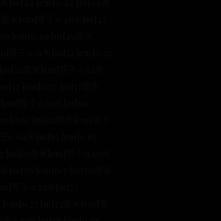
米[m]44 [cm]0.44 [m]44厘
]46厘米[cm]等于0.46米[m]47
9 [cm]0.49 [m]49厘米
m]等于0.51米[m]52 [cm]0.52
4 [m]54厘米[cm]等于0.54米
m]57 [cm]0.57 [m]57厘米
厘米[cm]等于0.59米[m]60
[cm]0.62 [m]62厘米[cm]等于
于0.64米[m]65 [cm]0.65
67 [m]67厘米[cm]等于0.67米
米[m]70 [cm]0.7 [m]70厘米
[cm]等于0.72米[m]73
 [cm]0.75 [m]75厘米[cm]等
于0.77米[m]78 [cm]0.78