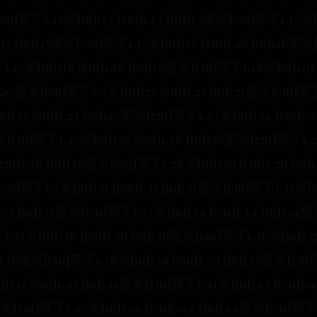
米[cm]等于1.12米[m]113 [cm]1.13 [m]113厘米[cm]等于1.13米[
.15 [m]115厘米[cm]等于1.15米[m]116 [cm]1.16 [m]116厘
1.17米[m]118 [cm]1.18 [m]118厘米[cm]等于1.18米[m]119
]120厘米[cm]等于1.2米[m]121 [cm]1.21 [m]121厘米[cm]等于1
123 [cm]1.23 [m]123厘米[cm]等于1.23米[m]124 [cm]1
厘米[cm]等于1.25米[m]126 [cm]1.26 [m]126厘米[cm]等于1.26
m]1.28 [m]128厘米[cm]等于1.28米[m]129 [cm]1.29 [
[cm]等于1.3米[m]131 [cm]1.31 [m]131厘米[cm]等于1.31米[m
1.33 [m]133厘米[cm]等于1.33米[m]134 [cm]1.34 [m]134
1.35米[m]136 [cm]1.36 [m]136厘米[cm]等于1.36米[m]137
m]138厘米[cm]等于1.38米[m]139 [cm]1.39 [m]139厘米[cm]
41 [cm]1.41 [m]141厘米[cm]等于1.41米[m]142 [cm]1.
3厘米[cm]等于1.43米[m]144 [cm]1.44 [m]144厘米[cm]等于1