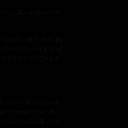
块链工具从厘米[cm]转换
d]英尺[ft]英寸[in]里[li]
]厘米[cm]毫米[mm]微米[μm]
]厘[lii]单位说明及转换对照表厘米
0.01米[m]2 [cm]0.02
 [m]4厘米[cm]等于0.04米
7 [cm]0.07 [m]7厘米[cm]