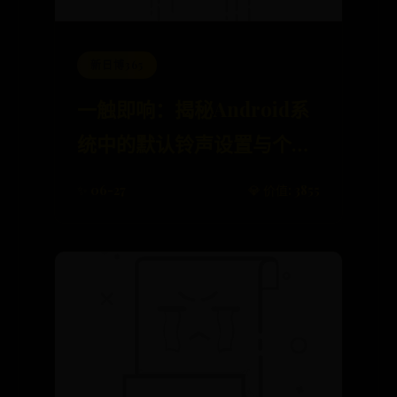
新日博365
一触即响：揭秘Android系
统中的默认铃声设置与个性
化技巧
✨ 06-27
💎 价值: 3855