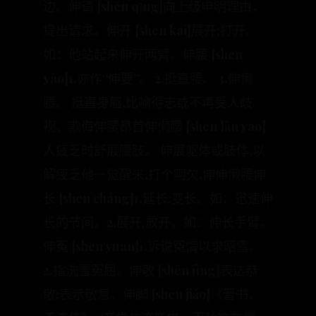
边。伸请 [shēn qǐng]向上级申明理由，
提出请求。伸开 [shēn kāi]展开;打开。
如：他站起来伸开两臂。伸腰 [shēn
yāo]1.亦作“伸要”。 2.挺直腰。 3.伸懒
腰。 挺直身躯,比喻得志或不再受人歧
视、欺侮伸腰昂首伸懒腰 [shēn lǎn yāo]
人疲乏时舒展腰肢。 伸展躯体或肢体,以
解疲乏他一觉醒来,打个呵欠,伸伸懒腰伸
长 [shēn cháng]1.延长,变长。如：迅速伸
长的节间。2.展开,放开。如：伸长手臂。
伸冤 [shēn yuān]1.诉说冤情以求昭雪。
2.指洗雪冤屈。伸敬 [shēn jìng]表达恭
敬;表示敬意。伸脚 [shēn jiǎo]《晋书．