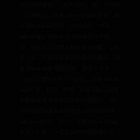
当大的伸缩性。3.能力;弹性。如：一码有
三寸伸缩性。伸恳 [shēn kěn]犹致意。伸
玩 [shēn wán]展玩，展观玩味。伸直
[shēn zhí]1.把形状由弯曲改变成平直。
如：他在长沙发椅上伸直身子躺着。2.伸
开。如：交替地弯曲和伸直他的胳臂。伸
腿 [shēn tuǐ]1.伸直两腿。借指人死去。
2.插足。谓想占得一份好处。伸坦 [shēn
tǎn]方言。舒服，舒畅。伸肌 [shēn jī]用
来伸展肢体或身体其他部分的肌肉。 用
来伸展肢体或身体其他部分的肌肉伸曳
[shēn yè]引伸，调和。伸展 [shēn zhǎn]
延展；扩展：一望无际的田野伸展到天