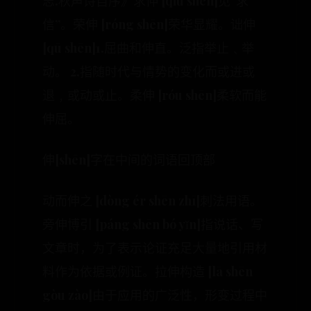
志.秋声诗自序》求伸 [qiú shēn]见“求
信”。荣伸 [róng shēn]荣华显耀。诎伸
[qū shēn]1.屈曲和伸直。泛指举止﹑举
动。 2.指随时代与情势的变化而或进或
退﹐或动或止。柔伸 [róu shēn]柔软而能
伸屈。
伸[shēn]字在中间的词语回顶部
动而伸之 [dòng ér shēn zhī]刺法用语。
旁伸博引 [páng shēn bó yǐn]指说话、写
文章时，为了表示论证充足大量地引用材
料作为依据或例证。拉伸构造 [lā shēn
gòu zào]由于应用的广泛性，形变过程中