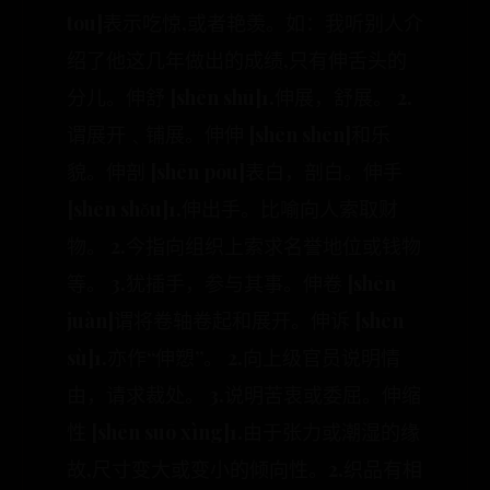
tou]表示吃惊,或者艳羡。如：我听别人介
绍了他这几年做出的成绩,只有伸舌头的
分儿。伸舒 [shēn shū]1.伸展，舒展。 2.
谓展开﹑铺展。伸伸 [shēn shēn]和乐
貌。伸剖 [shēn pōu]表白，剖白。伸手
[shēn shǒu]1.伸出手。比喻向人索取财
物。 2.今指向组织上索求名誉地位或钱物
等。 3.犹插手，参与其事。伸卷 [shēn
juàn]谓将卷轴卷起和展开。伸诉 [shēn
sù]1.亦作“伸愬”。 2.向上级官员说明情
由，请求裁处。 3.说明苦衷或委屈。伸缩
性 [shēn suō xìng]1.由于张力或潮湿的缘
故,尺寸变大或变小的倾向性。2.织品有相