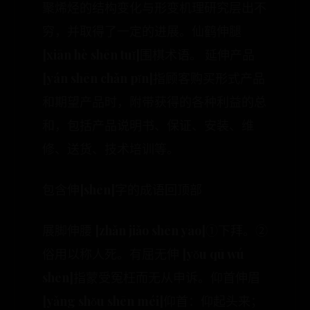
聚烯烃的结构变化与形变机理研究层出不
穷，并取得了一定的进展。仙鹤伸腿
[xiān hè shēn tuǐ]围棋术语。 延伸产品
[yán shēn chǎn pǐn]指顾客购买形式产品
和期望产品时，附带获得的各种利益的总
和，包括产品说明书、保证、安装、维
修、送货、技术培训等。
包含伸[shēn]字的成语回顶部
展脚伸腰 [zhǎn jiǎo shēn yāo]①下拜。②
俗用以称人死。有屈无伸 [yǒu qū wú
shēn]指蒙受冤枉而无从申诉。仰首伸眉
[yǎng shǒu shēn méi]仰首：仰起头来；