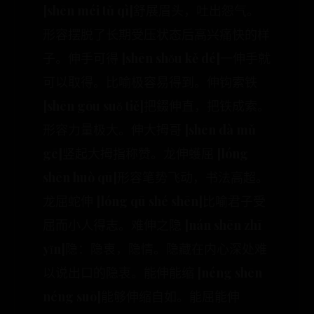
[shēn méi tǔ qì]舒展眉头，吐出怨气。
形容摆脱了长期受压状态后高兴痛快的样
子。伸手可得 [shēn shǒu kě dé]一伸手就
可以取得。比喻极容易得到。伸钩索铁
[shēn gōu suǒ tiě]把錣伸直，把铁成索。
形容力量极大。伸大拇哥 [shēn dà mǔ
gē]竖起大拇指称赞。龙伸蠖屈 [lóng
shēn huò qū]形容笔势飞动，书法高超。
龙屈蛇伸 [lóng qū shé shēn]比喻君子受
屈而小人得志。难伸之隐 [nán shēn zhī
yǐn]隐：隐衷，隐情。隐藏在内心深处难
以说出口的隐衷。能伸能缩 [néng shēn
néng suō]能够伸缩自如。能屈能伸