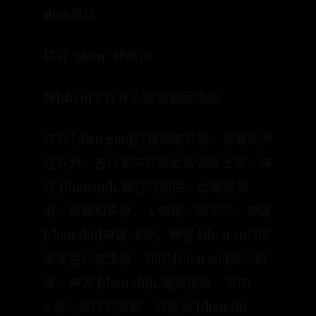
shēn成语
拼音 “shēn” 伸组词
伸[shēn]字在开头的词语回顶部
伸钩 [shēn gōu]拉直铜或铁钩。形容两手
强有力。古代军中亦以此法训练士卒。伸
屈 [shēn qū]1.伸直与屈曲。比喻进和
退，得意和失意。 2.伸冤，鸣不平。伸述
[shēn shù]申述;说明。伸雪 [shēn xuě]申
诉冤屈以求洗雪。伸谢 [shēn xiè]表示歉
意。伸志 [shēn zhì]1.施展抱负﹑志向。
2.谓心愿得到实现。伸舌头 [shēn shé