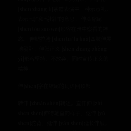
[shēn zhǎng lǐ]茶道表演中一种示意礼，
表示“请”和“谢谢”的意思。 伸头缩尾
[shēn tóu suō wěi]形容在暗中察看的神
态。 伸腿拉胯 [shēn tuǐ lā kuà]四肢伸展
地躺卧。伸张正义 [shēn zhāng zhèng
yì]形容坚持，不放弃，同时宣传正义的
精神。
伸[shēn]字在结尾的词语回顶部
转伸 [zhuǎn shēn]转述。直伸伸 [zhí
shēn shēn]伸得笔直的样子。伛伸 [yǔ
shēn]驼背。延伸 [yán shēn]延长伸展。