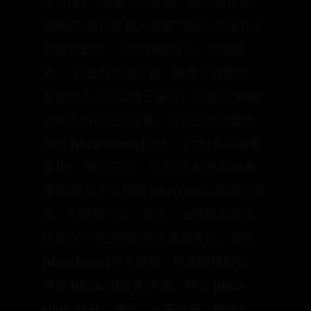
王济传》:“帝尝与济弈棋，而孙皓在侧，
谓皓曰:‘何以好剥人面皮?’皓曰:‘见无礼于
君者则剥之。’济时伸脚局下，而皓禨
焉。”孙皓为亡国之君，降晋不自愧疚，
反借他人之过以掩己暴行，后遂以“伸脚”
讥刺不知亡国之耻者，言正应剥其面皮。
伸张 [shēn zhāng]张大；扩大(多指抽象
事物)：伸张正义。 扩大;张大(多指抽象
事情)伸张正义伸缩 [shēn suō]1.伸展与收
缩。引申指行动﹑动作。 2.伸展与收缩。
比喻在一定范围内的变通或变化。伸吭
[shēn kēng]伸长颈项。形容盼望殷切。
伸意 [shēn yì]致意;传语。伸出 [shēn
chū]1.张开，伸展。 2.突出来。伸掌礼