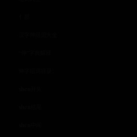
亻部
汉字伸组词大全
“伸”字典解释
伸字组词目录：
shēn开头
shēn结尾
shēn中间