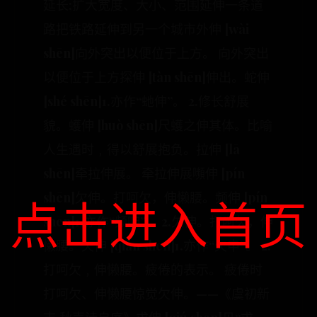
延长;扩大宽度、大小、范围延伸一条道
路把铁路延伸到另一个城市外伸 [wài
shēn]向外突出以便位于上方。 向外突出
以便位于上方探伸 [tàn shēn]伸出。蛇伸
[shé shēn]1.亦作“虵伸”。 2.修长舒展
貌。蠖伸 [huò shēn]尺蠖之伸其体。比喻
人生遇时﹐得以舒展抱负。拉伸 [lā
shēn]牵拉伸展。 牵拉伸展嚬伸 [pín
shēn]欠伸。打呵欠，伸懒腰。频伸 [pín
点击进入首页
shēn]1.亦作“频呻”。 2.欠伸。打呵欠，伸
懒腰。欠伸 [qiàn shēn]1.亦作“欠申”。 2.
打呵欠﹐伸懒腰。疲倦的表示。 疲倦时
打呵欠、伸懒腰惊觉欠伸。——《虞初新