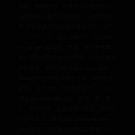
伸眉：舒展眉头。形容意气昂扬的样子。
指精神振奋,意气风发的样子乃欲仰首伸
眉,论列是非,不亦轻朝廷羞当世之士邪?
——汉. 司马迁《报任少卿书》以屈求伸
[yǐ qū qiú shēn]屈：弯曲；伸：伸直伸
展。用弯曲来求得向前伸展。比喻以退为
进的策略。熊经鸟伸 [xióng jīng niǎo
shēn]古代一种导引养生之法。状如熊之
攀枝，鸟之伸脚。同“熊经鸟申”。小屈大
伸 [xiǎo qū dà shēn]屈：委屈。伸：展
开，发挥出来。先能够受点委屈，而后会
大有作为的。伸头缩颈 [shēn tóu suō
jǐng]形容在暗中察看的神态。伸眉吐气