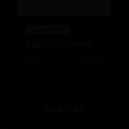
365BET体育投注地址
从厘米[cm]转换为米[m]
✨ 06-28
💎 价值: 7017
黄金合作伙伴