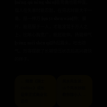
[néng qū néng shēn]能弯曲也能伸直。
指人在失意时能忍耐，在得志时能大干一
番。屈一伸万 [qū yī shēn wàn]伸：展
开。能屈服于一人，才能凌驾于万人之
上。比喻心胸宽广，能屈能伸。扬眉伸气
[yáng méi shēn qì]扬起眉头，吐出怨
气。形容摆脱了长期受压状态后高兴痛快
的样子。
← 随着《骑士
风水先生说：
Online》成长
16个风水妙招
迎来正式商业化
教你除小人 →
运作