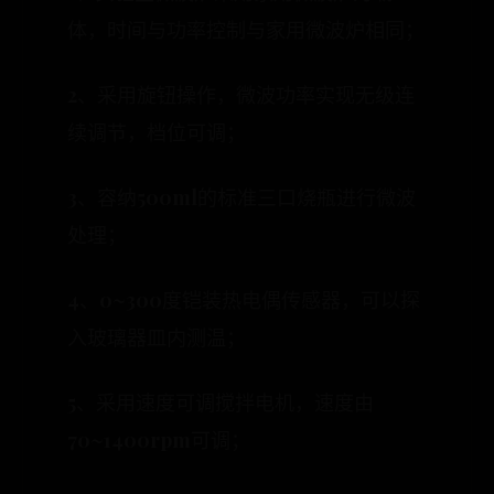
体，时间与功率控制与家用微波炉相同；
2、采用旋钮操作，微波功率实现无级连
续调节，档位可调；
3、容纳500ml的标准三口烧瓶进行微波
处理；
4、0~300度铠装热电偶传感器，可以探
入玻璃器皿内测温；
5、采用速度可调搅拌电机，速度由
70~1400rpm可调；