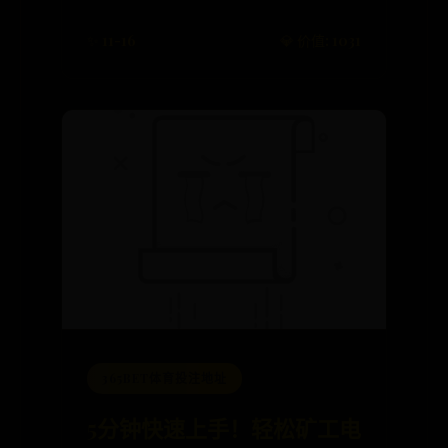
✨ 11-16
💎 价值: 1031
365BET体育投注地址
5分钟快速上手！轻松矿工电