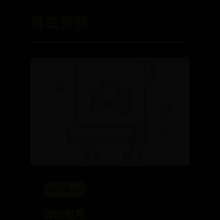
黄金推荐
新日博365
辟的笔顺